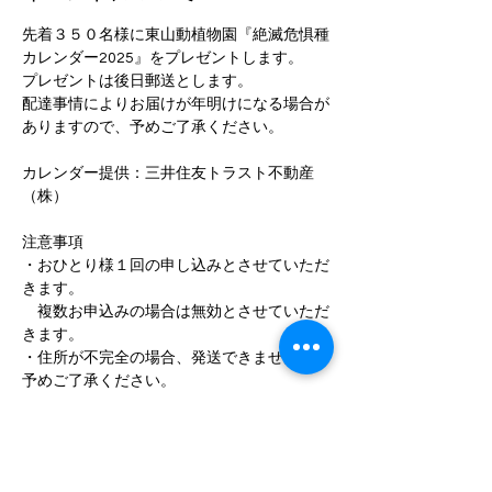
先着３５０名様に東山動植物園『絶滅危惧種
カレンダー2025』をプレゼントします。
プレゼントは後日郵送とします。
配達事情によりお届けが年明けになる場合が
ありますので、予めご了承ください。
カレンダー提供：三井住友トラスト不動産
（株）
注意事項
・おひとり様１回の申し込みとさせていただ
きます。
　複数お申込みの場合は無効とさせていただ
きます。
・住所が不完全の場合、発送できませんので
予めご了承ください。
・迷惑メール防止対策により返信が届かない
場合がございます。
　予め
『higashiyama.zooclub@gmail.com』が受