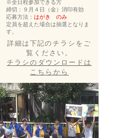
※全日程参加できる方
締切：９月４日（金）消印有効
​応募方法：
はがき のみ
定員を超えた場合は抽選となりま
す。
詳細は下記のチラシをご
覧ください。
チラシのダウンロードは
こちらから