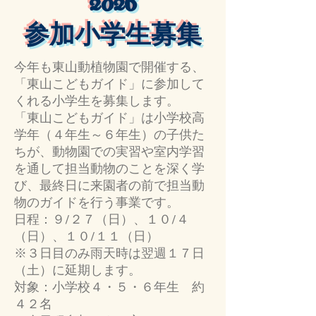
2026
参加小学生募集
今年も東山動植物園で開催する、
「東山こどもガイド」に参加して
くれる小学生を募集します。
「東山こどもガイド」は小学校高
学年（４年生～６年生）の子供た
ちが、動物園での実習や室内学習
を通して担当動物のことを深く学
び、最終日に来園者の前で担当動
物のガイドを行う事業です。
日程：９/２７（日）、１０/４
（日）、１０/１１（日）
※３日目のみ雨天時は翌週１７日
（土）に延期します。
対象：小学校４・５・６年生 約
４２名