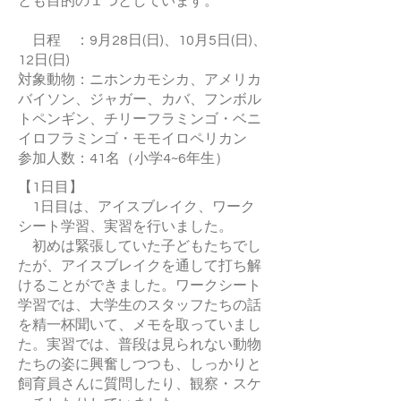
とも目的の１つとしています。
日程 ：9月28日(日)、10月5日(日)、
12日(日)
対象動物：ニホンカモシカ、アメリカ
バイソン、ジャガー、カバ、フンボル
トペンギン、チリーフラミンゴ・ベニ
イロフラミンゴ・モモイロペリカン
参加人数：41名（小学4~6年生）
【1日目】
1日目は、アイスブレイク、ワーク
シート学習、実習を行いました。
初めは緊張していた子どもたちでし
たが、アイスブレイクを通して打ち解
けることができました。ワークシート
学習では、大学生のスタッフたちの話
を精一杯聞いて、メモを取っていまし
た。実習では、普段は見られない動物
たちの姿に興奮しつつも、しっかりと
飼育員さんに質問したり、観察・スケ